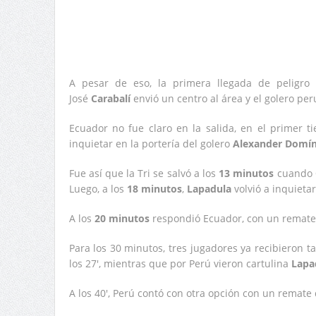
A pesar de eso, la primera llegada de peligro 
José
Carabalí
envió un centro al área y el golero pe
Ecuador no fue claro en la salida, en el primer t
inquietar en la portería del golero
Alexander Domín
Fue así que la Tri se salvó a los
13 minutos
cuando
Luego, a los
18 minutos
,
Lapadula
volvió a inquietar 
A los
20 minutos
respondió Ecuador, con un remat
Para los 30 minutos, tres jugadores ya recibieron tar
los 27′, mientras que por Perú vieron cartulina
Lapa
A los 40′, Perú contó con otra opción con un remat