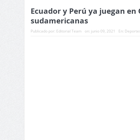
Ecuador y Perú ya juegan en Q
sudamericanas
Publicado por:
Editorial Team
on:
junio 09, 2021
En:
Deporte