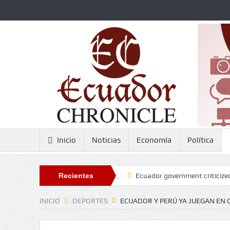
Inicio
Noticias
Economía
Política
ppear before Parliament.
Recientes
Ecuador government criticized for sponsori
INICIO
DEPORTES
ECUADOR Y PERÚ YA JUEGAN EN 