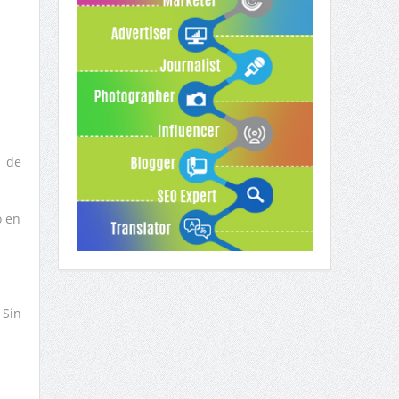
l de
o en
 Sin