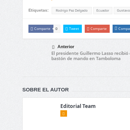
Etiquetas:
Rodrigo Paz Delgado
Ecuador
Gustavo
Comparte
Tweet
Comparte
Compa
0
Anterior
El presidente Guillermo Lasso recibió 
bastón de mando en Tamboloma
SOBRE EL AUTOR
Editorial Team