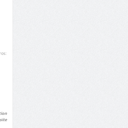
ros:
ion
site