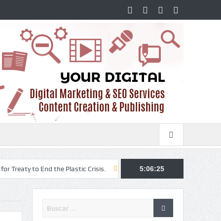
nd the Plastic Crisis.
You must have these foods in order to gain mu
5:06:26