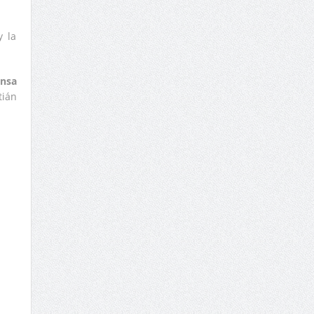
y la
ensa
tián