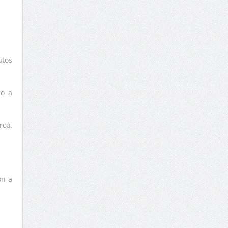
utos
zó a
rco.
ón a