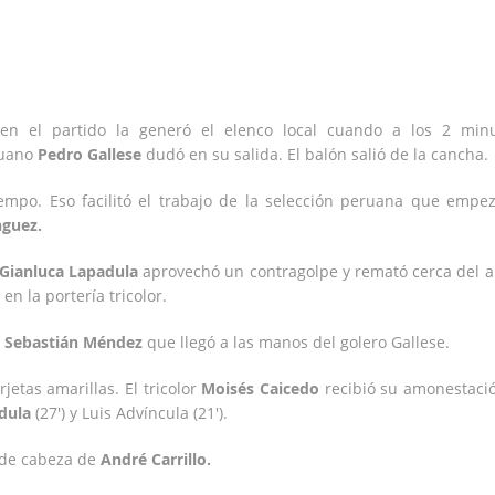
en el partido la generó el elenco local cuando a los 2 min
ruano
Pedro Gallese
dudó en su salida. El balón salió de la cancha.
iempo. Eso facilitó el trabajo de la selección peruana que empe
guez.
Gianluca Lapadula
aprovechó un contragolpe y remató cerca del a
en la portería tricolor.
e
Sebastián Méndez
que llegó a las manos del golero Gallese.
jetas amarillas. El tricolor
Moisés Caicedo
recibió su amonestaci
dula
(27′) y Luis Advíncula (21′).
e de cabeza de
André Carrillo.