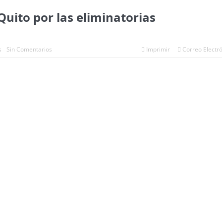
uito por las eliminatorias
s
Sin Comentarios
Imprimir
Correo Electr