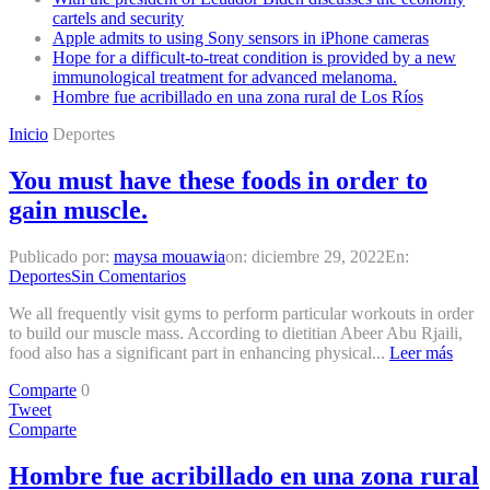
cartels and security
Apple admits to using Sony sensors in iPhone cameras
Hope for a difficult-to-treat condition is provided by a new
immunological treatment for advanced melanoma.
Hombre fue acribillado en una zona rural de Los Ríos
Inicio
Deportes
You must have these foods in order to
gain muscle.
Publicado por:
maysa mouawia
on:
diciembre 29, 2022
En:
Deportes
Sin Comentarios
We all frequently visit gyms to perform particular workouts in order
to build our muscle mass. According to dietitian Abeer Abu Rjaili,
food also has a significant part in enhancing physical...
Leer más
Comparte
0
Tweet
Comparte
Hombre fue acribillado en una zona rural