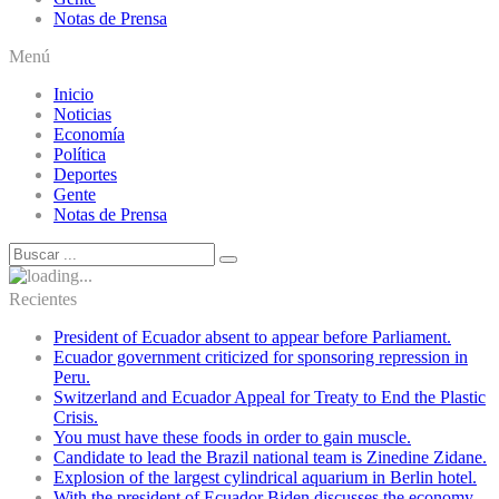
Notas de Prensa
Menú
Inicio
Noticias
Economía
Política
Deportes
Gente
Notas de Prensa
Recientes
President of Ecuador absent to appear before Parliament.
Ecuador government criticized for sponsoring repression in
Peru.
Switzerland and Ecuador Appeal for Treaty to End the Plastic
Crisis.
You must have these foods in order to gain muscle.
Candidate to lead the Brazil national team is Zinedine Zidane.
Explosion of the largest cylindrical aquarium in Berlin hotel.
With the president of Ecuador Biden discusses the economy