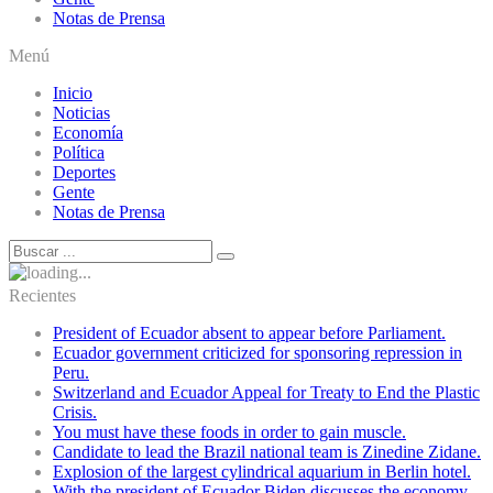
Notas de Prensa
Menú
Inicio
Noticias
Economía
Política
Deportes
Gente
Notas de Prensa
Recientes
President of Ecuador absent to appear before Parliament.
Ecuador government criticized for sponsoring repression in
Peru.
Switzerland and Ecuador Appeal for Treaty to End the Plastic
Crisis.
You must have these foods in order to gain muscle.
Candidate to lead the Brazil national team is Zinedine Zidane.
Explosion of the largest cylindrical aquarium in Berlin hotel.
With the president of Ecuador Biden discusses the economy