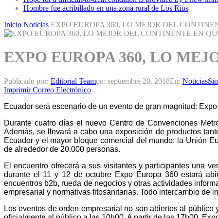
Hombre fue acribillado en una zona rural de Los Ríos
Inicio
Noticias
EXPO EUROPA 360, LO MEJOR DEL CONTINE
EXPO EUROPA 360, LO MEJ
Publicado por:
Editorial Team
on:
septiembre 20, 2018
En:
Noticias
Sin
Imprimir
Correo Electrónico
Ecuador será escenario de un evento de gran magnitud: Exp
Durante cuatro días el nuevo Centro de Convenciones Metro
Además, se llevará a cabo una exposición de productos tanto
Ecuador y el mayor bloque comercial del mundo: la Unión Eur
de alrededor de 20.000 personas.
El encuentro ofrecerá a sus visitantes y participantes una v
durante el 11 y 12 de octubre Expo Europa 360 estará abie
encuentros b2b, rueda de negocios y otras actividades informat
empresarial y normativas fitosanitarias. Todo intercambio de i
Los eventos de orden empresarial no son abiertos al público y
oficialmente al público a las 10h00. A partir de las 17h00, Exp