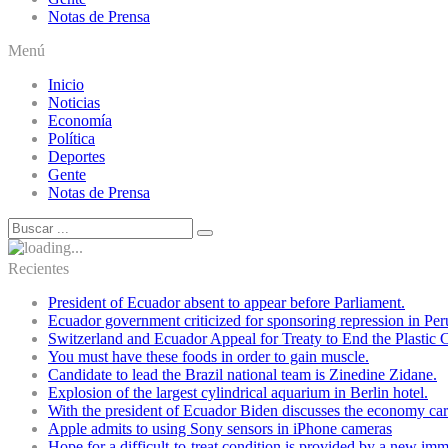
Notas de Prensa
Menú
Inicio
Noticias
Economía
Política
Deportes
Gente
Notas de Prensa
Recientes
President of Ecuador absent to appear before Parliament.
Ecuador government criticized for sponsoring repression in Per
Switzerland and Ecuador Appeal for Treaty to End the Plastic C
You must have these foods in order to gain muscle.
Candidate to lead the Brazil national team is Zinedine Zidane.
Explosion of the largest cylindrical aquarium in Berlin hotel.
With the president of Ecuador Biden discusses the economy cart
Apple admits to using Sony sensors in iPhone cameras
Hope for a difficult-to-treat condition is provided by a new i