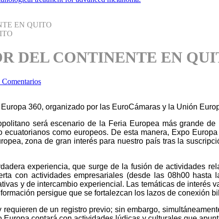
NTE EN QUITO
OR DEL CONTINENTE EN QU
 Comentarios
o Europa 360, organizado por las EuroCámaras y la Unión Eur
politano será escenario de la Feria Europea más grande de La
 ecuatorianos como europeos. De esta manera, Expo Europa 360 
opea, zona de gran interés para nuestro país tras la suscripci
erdadera experiencia, que surge de la fusión de actividades re
rta con actividades empresariales (desde las 08h00 hasta la
ivas y de intercambio experiencial. Las temáticas de interés van 
nformación persigue que se fortalezcan los lazos de conexión bil
 requieren de un registro previo; sin embargo, simultáneamente 
o Europa contará con actividades lúdicas y culturales que apunta