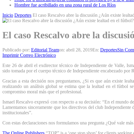
Hombre fue acribillado en una zona rural de Los Ríos
Inicio
Deportes
El caso Rescalvo abre la discusión ¿Aún existe lealtad
El caso Rescalvo abre la discusió
Publicado por:
Editorial Team
on:
abril 28, 2019
En:
Deportes
Sin Come
Imprimir
Correo Electrónico
Este 26 de abril el exdirector técnico de Independiente de Valle, Is
sido tomada por el cuerpo técnico de Independiente encabezado por Re
Gracias a esta decisión nos preguntamos, ¿Si es que aún existe lealt
realizando un análisis global se estima que la lealtad en el fútbol 
compromiso moral más que el profesional.
Ismael Rescalvo expresó con respecto a su decisión: “En el mundo del 
Lamentamos sinceramente que los directivos del club Independiente de
institucionales”.
Con estas declaraciones nos formulamos una pregunta ¿Qué vale más e
The Online Publishers
“TOP” is a ‘one stop shop’ for clients seeking c