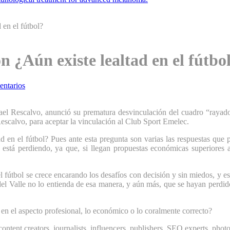
 en el fútbol?
n ¿Aún existe lealtad en el fútbo
ntarios
mael Rescalvo, anunció su prematura desvinculación del cuadro “rayado
scalvo, para aceptar la vinculación al Club Sport Emelec.
ad en el fútbol? Pues ante esta pregunta son varias las respuestas que 
se está perdiendo, ya que, si llegan propuestas económicas superiores 
fútbol se crece encarando los desafíos con decisión y sin miedos, y es
l Valle no lo entienda de esa manera, y aún más, que se hayan perdido 
n el aspecto profesional, lo económico o lo coralmente correcto?
ontent creators, journalists, influencers, publishers, SEO experts, phot