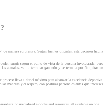
l?
” de manera sorpresiva. Según fuentes oficiales, esta decisión habría
pueden surgir según el punto de vista de la persona involucrada, pero
a las actuales, van a terminar ganando y se termina por finiquitar un
e proceso lleva a dar el máximo para alcanzar la excelencia deportiva.
las maneras y el respeto, con posturas personales antes que intereses
ographers, or specialized e-books and resources, all available on one