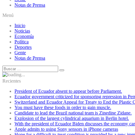
Notas de Prensa
Menú
Inicio
Noticias
Economía
Política
Deportes
Gente
Notas de Prensa
Recientes
President of Ecuador absent to appear before Parliament.
Ecuador government criticized for sponsoring repression in Per
Switzerland and Ecuador Appeal for Treaty to End the Plastic C
You must have these foods in order to gain muscle.
Candidate to lead the Brazil national team is Zinedine Zidane.
Explosion of the largest cylindrical aquarium in Berlin hotel.
With the president of Ecuador Biden discusses the economy cart
Apple admits to using Sony sensors in iPhone cameras
Hope for a difficult-to-treat condition is provided by a new i