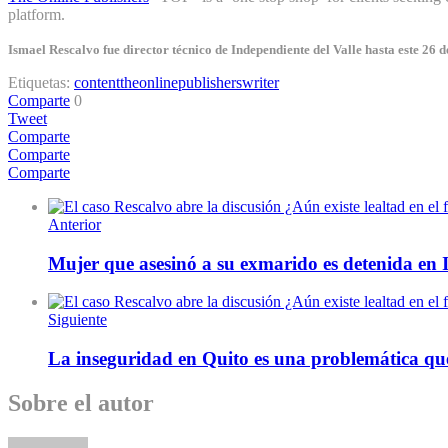
platform.
Ismael Rescalvo fue director técnico de Independiente del Valle hasta este 26 de
Etiquetas:
content
theonlinepublishers
writer
Comparte
0
Tweet
Comparte
Comparte
Comparte
Anterior
Mujer que asesinó a su exmarido es detenida en I
Siguiente
La inseguridad en Quito es una problemática qu
Sobre el autor