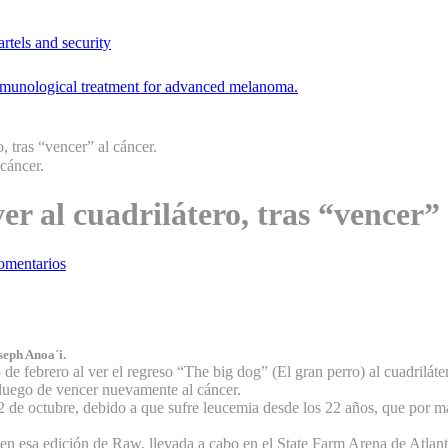
rtels and security
 immunological treatment for advanced melanoma.
, tras “vencer” al cáncer.
r al cuadrilátero, tras “vencer” 
omentarios
eph Anoa´i.
de febrero al ver el regreso “The big dog” (El gran perro) al cuadr
, luego de vencer nuevamente al cáncer.
2 de octubre, debido a que sufre leucemia desde los 22 años, que por m
 en esa edición de Raw, llevada a cabo en el State Farm Arena de Atlan