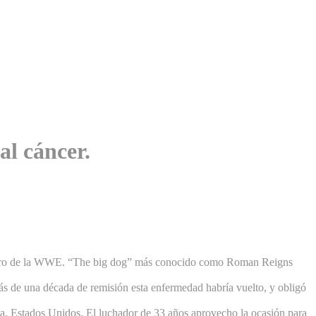
al cáncer.
ilátero de la WWE. “The big dog” más conocido como Roman Reigns
ás de una década de remisión esta enfermedad habría vuelto, y obligó
ta, Estados Unidos. El luchador de 33 años aprovecho la ocasión para