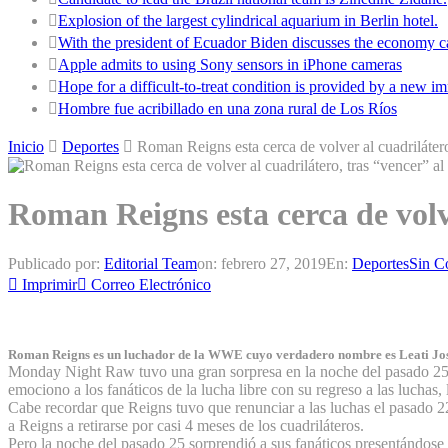
Explosion of the largest cylindrical aquarium in Berlin hotel.
With the president of Ecuador Biden discusses the economy ca
Apple admits to using Sony sensors in iPhone cameras
Hope for a difficult-to-treat condition is provided by a new
Hombre fue acribillado en una zona rural de Los Ríos
Inicio
Deportes
Roman Reigns esta cerca de volver al cuadrilátero
Roman Reigns esta cerca de volve
Publicado por:
Editorial Team
on:
febrero 27, 2019
En:
Deportes
Sin C
Imprimir
Correo Electrónico
Roman Reigns es un luchador de la WWE cuyo verdadero nombre es Leati Jos
Monday Night Raw tuvo una gran sorpresa en la noche del pasado 25 
emociono a los fanáticos de la lucha libre con su regreso a las luchas
Cabe recordar que Reigns tuvo que renunciar a las luchas el pasado 2
a Reigns a retirarse por casi 4 meses de los cuadriláteros.
Pero la noche del pasado 25 sorprendió a sus fanáticos presentándose