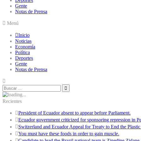
Deportes
Gente
Notas de Prensa
Menú
Inicio
Noticias
Economía
Política
Deportes
Gente
Notas de Prensa
Recientes
President of Ecuador absent to appear before Parliament.
Ecuador government criticized for sponsoring repression in Pe
Switzerland and Ecuador Appeal for Treaty to End the Plastic 
You must have these foods in order to gain muscle.
Candidate to lead the Brazil national team is Zinedine Zidane.