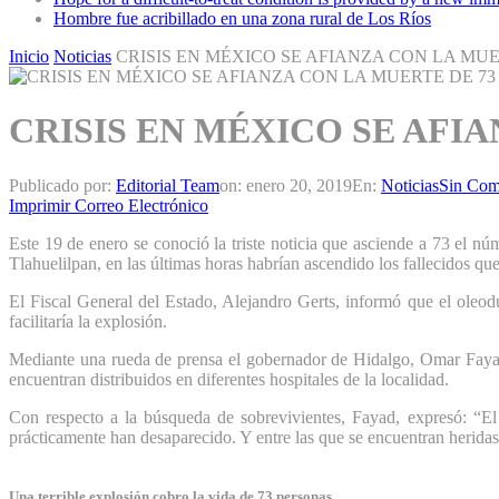
Hombre fue acribillado en una zona rural de Los Ríos
Inicio
Noticias
CRISIS EN MÉXICO SE AFIANZA CON LA MUE
CRISIS EN MÉXICO SE AFI
Publicado por:
Editorial Team
on:
enero 20, 2019
En:
Noticias
Sin Com
Imprimir
Correo Electrónico
Este 19 de enero se conoció la triste noticia que asciende a 73 el n
Tlahuelilpan, en las últimas horas habrían ascendido los fallecidos que
El Fiscal General del Estado, Alejandro Gerts, informó que el oleodu
facilitaría la explosión.
Mediante una rueda de prensa el gobernador de Hidalgo, Omar Fayad
encuentran distribuidos en diferentes hospitales de la localidad.
Con respecto a la búsqueda de sobrevivientes, Fayad, expresó: “El
prácticamente han desaparecido. Y entre las que se encuentran heridas
Una terrible explosión cobro la vida de 73 personas.