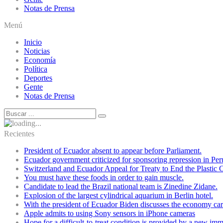
Notas de Prensa
Menú
Inicio
Noticias
Economía
Política
Deportes
Gente
Notas de Prensa
Recientes
President of Ecuador absent to appear before Parliament.
Ecuador government criticized for sponsoring repression in Per
Switzerland and Ecuador Appeal for Treaty to End the Plastic C
You must have these foods in order to gain muscle.
Candidate to lead the Brazil national team is Zinedine Zidane.
Explosion of the largest cylindrical aquarium in Berlin hotel.
With the president of Ecuador Biden discusses the economy cart
Apple admits to using Sony sensors in iPhone cameras
Hope for a difficult-to-treat condition is provided by a new i