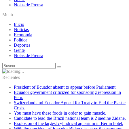
Notas de Prensa
Menú
Inicio
Noticias
Economía
Política
Deportes
Gente
Notas de Prensa
Recientes
President of Ecuador absent to appear before Parliament.
Ecuador government criticized for sponsoring repression in
Peru.
Switzerland and Ecuador Appeal for Treaty to End the Plastic
Crisis.
You must have these foods in order to gain muscle.
Candidate to lead the Brazil national team is Zinedine Zidane.
Explosion of the largest cylindrical aquarium in Berlin hotel.
With the president of Ecuador Biden discusses the economy