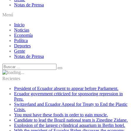
Notas de Prensa
Menú
Inicio
Noticias
Economía
Política
Deportes
Gente
Notas de Prensa
Recientes
President of Ecuador absent to appear before Parliament.
Ecuador government criticized for sponsoring repression in
Peru.
Switzerland and Ecuador Appeal for Treaty to End the Plastic
Crisis.
You must have these foods in order to gain muscle.
Candidate to lead the Brazil national team is Zinedine Zidane.
Explosion of the largest cylindrical aquarium in Berlin hotel.
With the president of Ecuador Biden discusses the economy