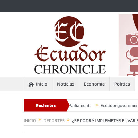
Inicio
Noticias
Economía
Política
ador absent to appear before Parliament.
Recientes
Ecuador government critici
INICIO
DEPORTES
¿SE PODRÁ IMPLEMETAR EL VAR