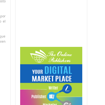
osto
 por
o el
 que
uien