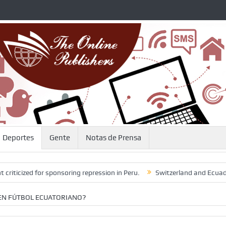
Deportes
Gente
Notas de Prensa
zed for sponsoring repression in Peru.
Switzerland and Ecuador Appeal
 EN FÚTBOL ECUATORIANO?