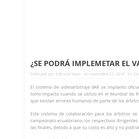
¿SE PODRÁ IMPLEMETAR EL 
Publicado por:
Editorial Team
on:
noviembre 27, 2018
En:
De
El sistema de videoarbitraje VAR se implanto ofic
tomo impacto cuando se utilizo en el Mundial de Ru
que existan errores humanos de parte de los árbitro
Este sistema de colaboración para los árbitros se
campeonato ecuatoriano, los respectivos dirigentes
las finales, debido a que su costo es alto y no podr