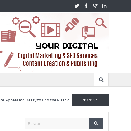
 for Treaty to End the Plastic Crisis.
You must have these foods in 
1:11:58