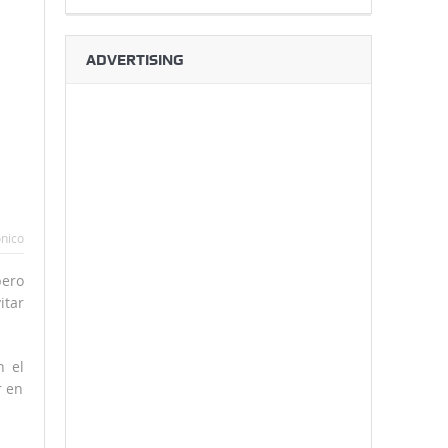
ADVERTISING
ónico
pero
itar
n el
r en