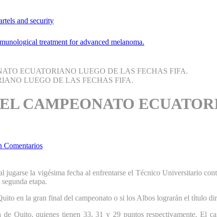
rtels and security
 immunological treatment for advanced melanoma.
ONATO ECUATORIANO LUEGO DE LAS FECHAS FIFA.
IA EL CAMPEONATO ECUATOR
n Comentarios
 al jugarse la vigésima fecha al enfrentarse el Técnico Universitario co
a segunda etapa.
to en la gran final del campeonato o si los Albos lograrán el título dir
de Quito, quienes tienen 33, 31 y 29 puntos respectivamente. El cami