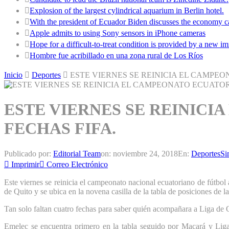
Explosion of the largest cylindrical aquarium in Berlin hotel.
With the president of Ecuador Biden discusses the economy ca
Apple admits to using Sony sensors in iPhone cameras
Hope for a difficult-to-treat condition is provided by a new
Hombre fue acribillado en una zona rural de Los Ríos
Inicio
Deportes
ESTE VIERNES SE REINICIA EL CAMPE
ESTE VIERNES SE REINIC
FECHAS FIFA.
Publicado por:
Editorial Team
on:
noviembre 24, 2018
En:
Deportes
Si
Imprimir
Correo Electrónico
Este viernes se reinicia el campeonato nacional ecuatoriano de fútbol
de Quito y se ubica en la novena casilla de la tabla de posiciones de l
Tan solo faltan cuatro fechas para saber quién acompañara a Liga de Qui
Emelec se encuentra primero en la tabla seguido por Macará y Liga 