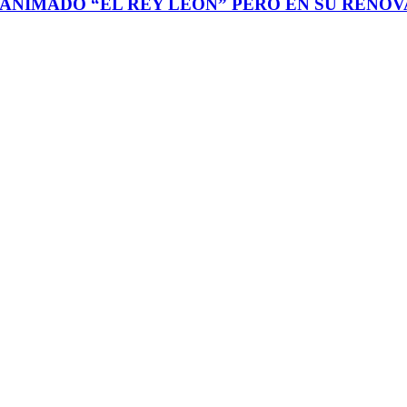
 ANIMADO “EL REY LEÓN” PERO EN SU RENOV