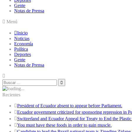
Deportes
Gente
Notas de Prensa
Menú
Inicio
Noticias
Economía
Política
Deportes
Gente
Notas de Prensa
Recientes
President of Ecuador absent to appear before Parliament.
Ecuador government criticized for sponsoring repression in Pe
Switzerland and Ecuador Appeal for Treaty to End the Plastic 
You must have these foods in order to gain muscle.
Candidate to lead the Brazil national team is Zinedine Zidane.