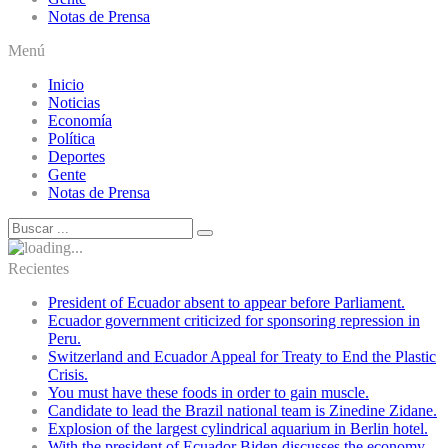
Notas de Prensa
Menú
Inicio
Noticias
Economía
Política
Deportes
Gente
Notas de Prensa
Recientes
President of Ecuador absent to appear before Parliament.
Ecuador government criticized for sponsoring repression in
Peru.
Switzerland and Ecuador Appeal for Treaty to End the Plastic
Crisis.
You must have these foods in order to gain muscle.
Candidate to lead the Brazil national team is Zinedine Zidane.
Explosion of the largest cylindrical aquarium in Berlin hotel.
With the president of Ecuador Biden discusses the economy