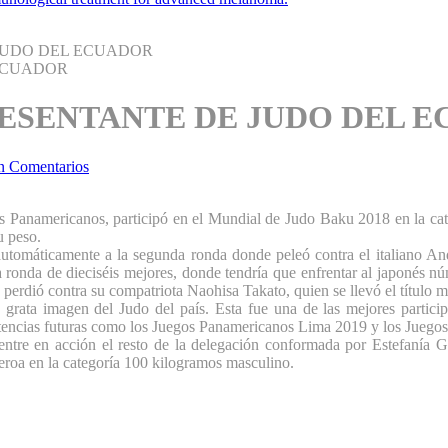
JUDO DEL ECUADOR
ESENTANTE DE JUDO DEL 
n Comentarios
s Panamericanos, participó en el Mundial de Judo Baku 2018 en la cat
u peso.
tomáticamente a la segunda ronda donde peleó contra el italiano Andr
a ronda de dieciséis mejores, donde tendría que enfrentar al japonés 
perdió contra su compatriota Naohisa Takato, quien se llevó el título m
 grata imagen del Judo del país. Esta fue una de las mejores partic
petencias futuras como los Juegos Panamericanos Lima 2019 y los Juego
entre en acción el resto de la delegación conformada por Estefanía Ga
roa en la categoría 100 kilogramos masculino.