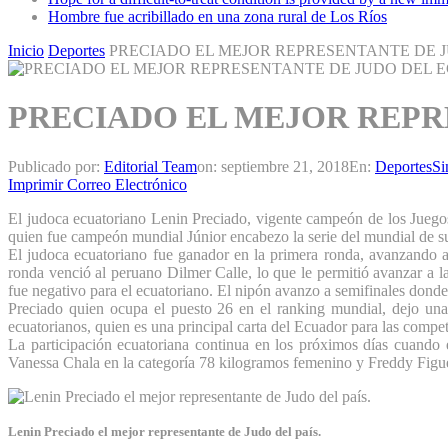
Hombre fue acribillado en una zona rural de Los Ríos
Inicio
Deportes
PRECIADO EL MEJOR REPRESENTANTE DE 
PRECIADO EL MEJOR REPR
Publicado por:
Editorial Team
on:
septiembre 21, 2018
En:
Deportes
Si
Imprimir
Correo Electrónico
El judoca ecuatoriano Lenin Preciado, vigente campeón de los Juego
quien fue campeón mundial Júnior encabezo la serie del mundial de s
El judoca ecuatoriano fue ganador en la primera ronda, avanzando au
ronda venció al peruano Dilmer Calle, lo que le permitió avanzar a l
fue negativo para el ecuatoriano. El nipón avanzo a semifinales donde 
Preciado quien ocupa el puesto 26 en el ranking mundial, dejo una
ecuatorianos, quien es una principal carta del Ecuador para las com
La participación ecuatoriana continua en los próximos días cuando 
Vanessa Chala en la categoría 78 kilogramos femenino y Freddy Figue
Lenin Preciado el mejor representante de Judo del país.