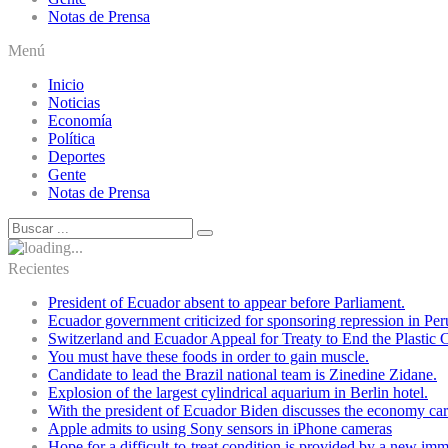
Notas de Prensa
Menú
Inicio
Noticias
Economía
Política
Deportes
Gente
Notas de Prensa
Recientes
President of Ecuador absent to appear before Parliament.
Ecuador government criticized for sponsoring repression in Per
Switzerland and Ecuador Appeal for Treaty to End the Plastic C
You must have these foods in order to gain muscle.
Candidate to lead the Brazil national team is Zinedine Zidane.
Explosion of the largest cylindrical aquarium in Berlin hotel.
With the president of Ecuador Biden discusses the economy cart
Apple admits to using Sony sensors in iPhone cameras
Hope for a difficult-to-treat condition is provided by a new i