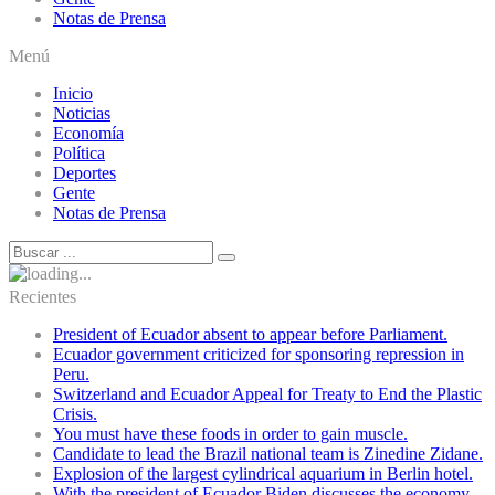
Notas de Prensa
Menú
Inicio
Noticias
Economía
Política
Deportes
Gente
Notas de Prensa
Recientes
President of Ecuador absent to appear before Parliament.
Ecuador government criticized for sponsoring repression in
Peru.
Switzerland and Ecuador Appeal for Treaty to End the Plastic
Crisis.
You must have these foods in order to gain muscle.
Candidate to lead the Brazil national team is Zinedine Zidane.
Explosion of the largest cylindrical aquarium in Berlin hotel.
With the president of Ecuador Biden discusses the economy