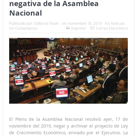
negativa de la Asamblea
Nacional
Publicado por:
Editorial Team
on:
noviembre 18, 2019
En:
Noticias
Sin Comentarios
Imprimir
Correo Electrónico
El Pleno de la Asamblea Nacional resolvió ayer, 17 de
noviembre del 2019, negar y archivar el proyecto de Ley
de Crecimiento Económico, enviado por el Ejecutivo. La