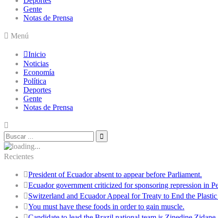
Deportes
Gente
Notas de Prensa
Menú
Inicio
Noticias
Economía
Política
Deportes
Gente
Notas de Prensa
Recientes
President of Ecuador absent to appear before Parliament.
Ecuador government criticized for sponsoring repression in Pe
Switzerland and Ecuador Appeal for Treaty to End the Plastic 
You must have these foods in order to gain muscle.
Candidate to lead the Brazil national team is Zinedine Zidane.