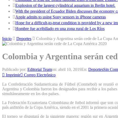
Explosion of the largest cylindrical aquarium in Berlin hotel.
With the president of Ecuador Biden discusses the economy ca
Apple admits to using Sony sensors in iPhone cameras
Hope for a difficult-to-treat condition is provided by a new
Hombre fue acribillado en una zona rural de Los Ríos
Inicio
Deportes
Colombia y Argentina serán cede de La Copa A
Colombia y Argentina serán ce
Publicado por:
Editorial Team
on:
abril 10, 2019
En:
Deportes
Sin Come
Imprimir
Correo Electrónico
La Confederación Sudamericana de Fútbol (Conmebol) se reunió este 
Argentina y Colombia fueron los designados para recibir a los paíse
simultáneamente en los dos países.
La Federación Ecuatoriana Colombiana de futbol informó que son cuat
país anfitrión de la Copa América, siendo en el 2001 la primera ocasi
El torneo se disputará de la siguiente manera: región sur en Argent