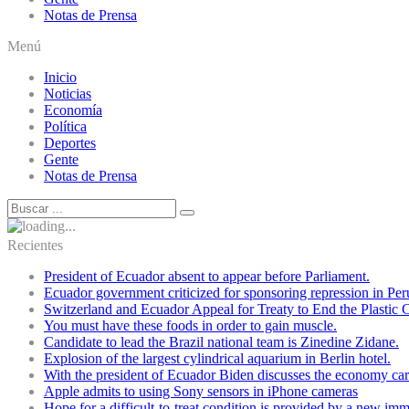
Notas de Prensa
Menú
Inicio
Noticias
Economía
Política
Deportes
Gente
Notas de Prensa
Recientes
President of Ecuador absent to appear before Parliament.
Ecuador government criticized for sponsoring repression in Per
Switzerland and Ecuador Appeal for Treaty to End the Plastic C
You must have these foods in order to gain muscle.
Candidate to lead the Brazil national team is Zinedine Zidane.
Explosion of the largest cylindrical aquarium in Berlin hotel.
With the president of Ecuador Biden discusses the economy cart
Apple admits to using Sony sensors in iPhone cameras
Hope for a difficult-to-treat condition is provided by a new i