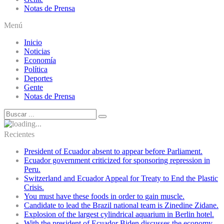
Notas de Prensa
Menú
Inicio
Noticias
Economía
Política
Deportes
Gente
Notas de Prensa
Recientes
President of Ecuador absent to appear before Parliament.
Ecuador government criticized for sponsoring repression in
Peru.
Switzerland and Ecuador Appeal for Treaty to End the Plastic
Crisis.
You must have these foods in order to gain muscle.
Candidate to lead the Brazil national team is Zinedine Zidane.
Explosion of the largest cylindrical aquarium in Berlin hotel.
With the president of Ecuador Biden discusses the economy