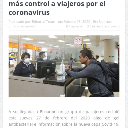
más control a viajeros por el
coronavirus
Publicado por:
Editorial Team
on:
febrero 28, 2020
En:
Noticias
Sin Comentarios
Imprimir
Correo Electrónico
A su llegada a Ecuador, un grupo de pasajeros recibió
este jueves 27 de febrero del 2020 algo de gel
antibacterial e información sobre la nueva cepa Covid-19.