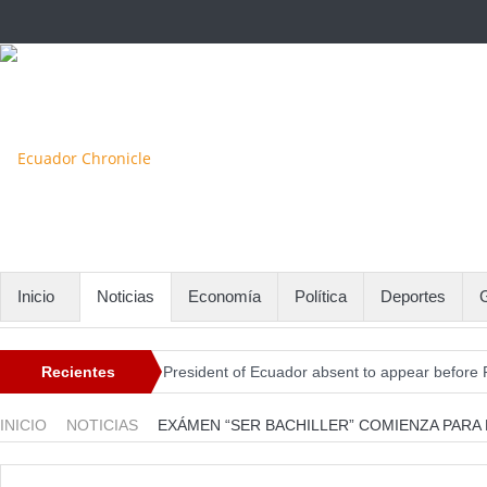
Inicio
Noticias
Economía
Política
Deportes
Recientes
President of Ecuador absent to appear before 
Switzerland and Ecuador Appeal for Treaty to En
INICIO
NOTICIAS
EXÁMEN “SER BACHILLER” COMIENZA PARA 
Candidate to lead the Brazil national team is Z