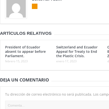
ARTÍCULOS RELATIVOS
President of Ecuador
Switzerland and Ecuador
absent to appear before
Appeal for Treaty to End
B
Parliament.
the Plastic Crisis.
febrero 15, 2023
enero 17, 2023
d
DEJA UN COMENTARIO
Tu dirección de correo electrónico no será publicada.
Los camp