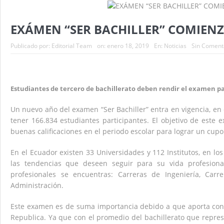
With the president of Ecuador Biden discusses
Apple admits to using Sony sensors in iPhone
EXÁMEN “SER BACHILLER” COMIENZ
Hope for a difficult-to-treat condition is pro
Publicado por:
Editorial Team
on:
enero 18, 2019
En:
Noticias
Sin Coment
Hombre fue acribillado en una zona rural de L
Estudiantes de tercero de bachillerato deben rendir el examen par
Un nuevo año del examen “Ser Bachiller” entra en vigencia, en
tener 166.834 estudiantes participantes. El objetivo de este
buenas calificaciones en el periodo escolar para lograr un cupo
En el Ecuador existen 33 Universidades y 112 Institutos, en lo
las tendencias que deseen seguir para su vida profesiona
profesionales se encuentras: Carreras de Ingeniería, Carr
Administración.
Este examen es de suma importancia debido a que aporta con u
Republica. Ya que con el promedio del bachillerato que repres