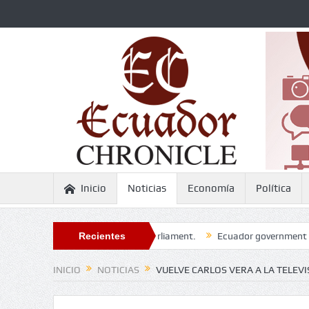
Inicio
Noticias
Economía
Política
 absent to appear before Parliament.
Recientes
Ecuador government criticized 
INICIO
NOTICIAS
VUELVE CARLOS VERA A LA TELEVI