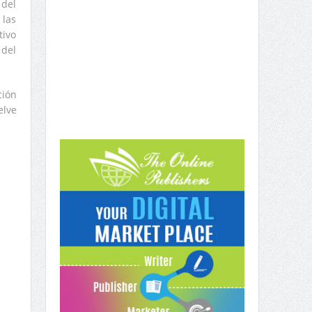
 del
 las
tivo
 del
ción
elve