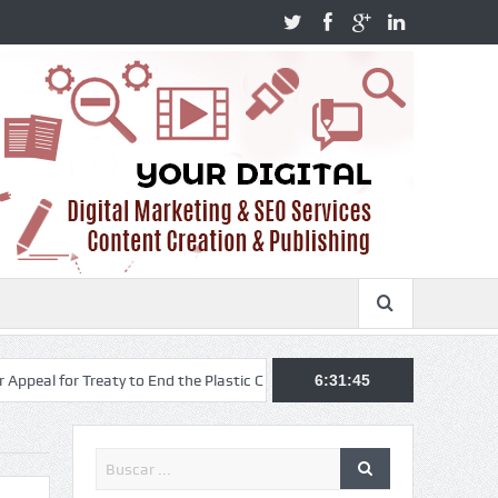
 Treaty to End the Plastic Crisis.
You must have these foods in orde
6:31:45