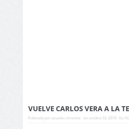
VUELVE CARLOS VERA A LA T
Publicado por:
ecuador.chronicle
on:
octubre 22, 2018
En:
No