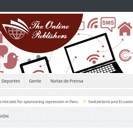
Deportes
Gente
Notas de Prensa
for sponsoring repression in Peru.
Switzerland and Ecuador Appeal for
SIÓN