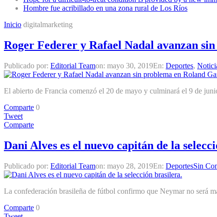
Hombre fue acribillado en una zona rural de Los Ríos
Inicio
digitalmarketing
Roger Federer y Rafael Nadal avanzan sin
Publicado por:
Editorial Team
on:
mayo 30, 2019
En:
Deportes
,
Notici
El abierto de Francia comenzó el 20 de mayo y culminará el 9 de junio
Comparte
0
Tweet
Comparte
Dani Alves es el nuevo capitán de la selecci
Publicado por:
Editorial Team
on:
mayo 28, 2019
En:
Deportes
Sin Com
La confederación brasileña de fútbol confirmo que Neymar no será más
Comparte
0
Tweet