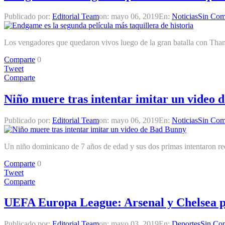
Publicado por:
Editorial Team
on:
mayo 06, 2019
En:
Noticias
Sin Com
Los vengadores que quedaron vivos luego de la gran batalla con Thano
Comparte
0
Tweet
Comparte
Niño muere tras intentar imitar un video
Publicado por:
Editorial Team
on:
mayo 06, 2019
En:
Noticias
Sin Com
Un niño dominicano de 7 años de edad y sus dos primas intentaron recr
Comparte
0
Tweet
Comparte
UEFA Europa League: Arsenal y Chelsea pis
Publicado por:
Editorial Team
on:
mayo 03, 2019
En:
Deportes
Sin Com