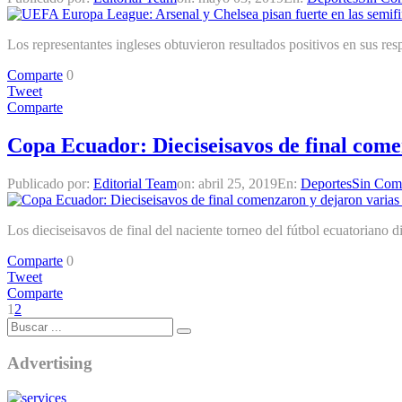
Los representantes ingleses obtuvieron resultados positivos en sus r
Comparte
0
Tweet
Comparte
Copa Ecuador: Dieciseisavos de final come
Publicado por:
Editorial Team
on:
abril 25, 2019
En:
Deportes
Sin Come
Los dieciseisavos de final del naciente torneo del fútbol ecuatoriano 
Comparte
0
Tweet
Comparte
1
2
Advertising