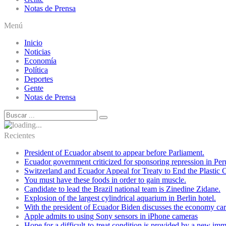
Notas de Prensa
Menú
Inicio
Noticias
Economía
Política
Deportes
Gente
Notas de Prensa
Recientes
President of Ecuador absent to appear before Parliament.
Ecuador government criticized for sponsoring repression in Per
Switzerland and Ecuador Appeal for Treaty to End the Plastic C
You must have these foods in order to gain muscle.
Candidate to lead the Brazil national team is Zinedine Zidane.
Explosion of the largest cylindrical aquarium in Berlin hotel.
With the president of Ecuador Biden discusses the economy cart
Apple admits to using Sony sensors in iPhone cameras
Hope for a difficult-to-treat condition is provided by a new i