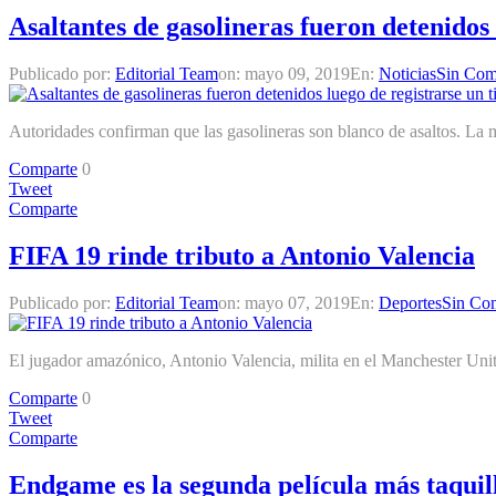
Asaltantes de gasolineras fueron detenidos
Publicado por:
Editorial Team
on:
mayo 09, 2019
En:
Noticias
Sin Com
Autoridades confirman que las gasolineras son blanco de asaltos. La 
Comparte
0
Tweet
Comparte
FIFA 19 rinde tributo a Antonio Valencia
Publicado por:
Editorial Team
on:
mayo 07, 2019
En:
Deportes
Sin Com
El jugador amazónico, Antonio Valencia, milita en el Manchester United
Comparte
0
Tweet
Comparte
Endgame es la segunda película más taquill