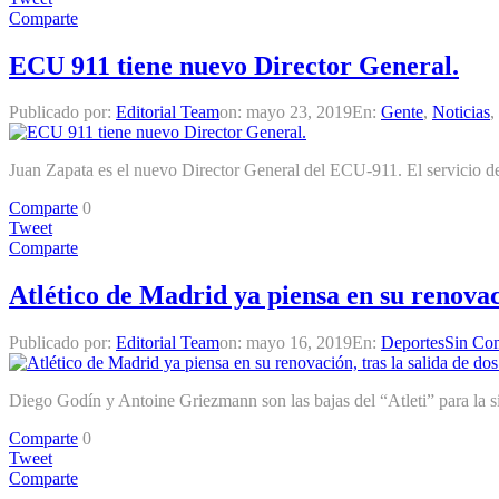
Comparte
ECU 911 tiene nuevo Director General.
Publicado por:
Editorial Team
on:
mayo 23, 2019
En:
Gente
,
Noticias
,
Juan Zapata es el nuevo Director General del ECU-911. El servicio d
Comparte
0
Tweet
Comparte
Atlético de Madrid ya piensa en su renovació
Publicado por:
Editorial Team
on:
mayo 16, 2019
En:
Deportes
Sin Com
Diego Godín y Antoine Griezmann son las bajas del “Atleti” para la s
Comparte
0
Tweet
Comparte