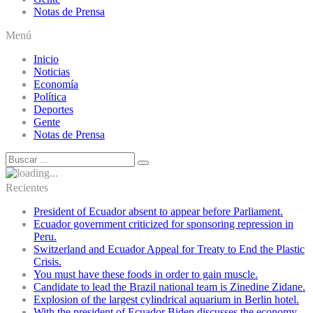
Notas de Prensa
Menú
Inicio
Noticias
Economía
Política
Deportes
Gente
Notas de Prensa
Recientes
President of Ecuador absent to appear before Parliament.
Ecuador government criticized for sponsoring repression in
Peru.
Switzerland and Ecuador Appeal for Treaty to End the Plastic
Crisis.
You must have these foods in order to gain muscle.
Candidate to lead the Brazil national team is Zinedine Zidane.
Explosion of the largest cylindrical aquarium in Berlin hotel.
With the president of Ecuador Biden discusses the economy