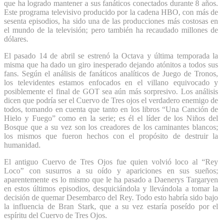
que ha logrado mantener a sus fanáticos conectados durante 8 años.
Este programa televisivo producido por la cadena HBO, con más de
sesenta episodios, ha sido una de las producciones más costosas en
el mundo de la televisión; pero también ha recaudado millones de
dólares.
El pasado 14 de abril se estrenó la Octava y última temporada la
misma que ha dado un giro inesperado dejando atónitos a todos sus
fans. Según el análisis de fanáticos analíticos de Juego de Tronos,
los televidentes estamos enfocados en el villano equivocado y
posiblemente el final de GOT sea aún más sorpresivo. Los análisis
dicen que podría ser el Cuervo de Tres ojos el verdadero enemigo de
todos, tomando en cuenta que tanto en los libros “Una Canción de
Hielo y Fuego” como en la serie; es él el líder de los Niños del
Bosque que a su vez son los creadores de los caminantes blancos;
los mismos que fueron hechos con el propósito de destruir la
humanidad.
El antiguo Cuervo de Tres Ojos fue quien volvió loco al “Rey
Loco” con susurros a su oído y apariciones en sus sueños;
aparentemente es lo mismo que le ha pasado a Daenerys Targaryen
en estos últimos episodios, desquiciándola y llevándola a tomar la
decisión de quemar Desembarco del Rey. Todo esto habría sido bajo
la influencia de Bran Stark, que a su vez estaría poseído por el
espíritu del Cuervo de Tres Ojos.