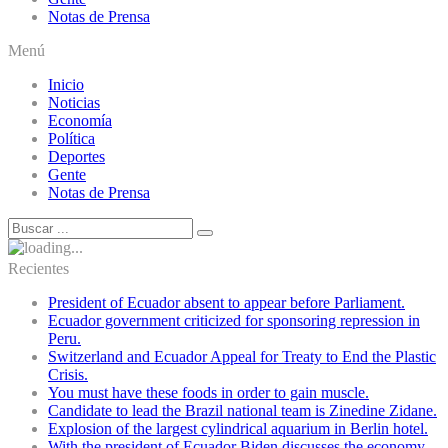
Notas de Prensa
Menú
Inicio
Noticias
Economía
Política
Deportes
Gente
Notas de Prensa
Recientes
President of Ecuador absent to appear before Parliament.
Ecuador government criticized for sponsoring repression in
Peru.
Switzerland and Ecuador Appeal for Treaty to End the Plastic
Crisis.
You must have these foods in order to gain muscle.
Candidate to lead the Brazil national team is Zinedine Zidane.
Explosion of the largest cylindrical aquarium in Berlin hotel.
With the president of Ecuador Biden discusses the economy