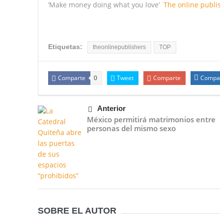
‘Make money doing what you love’
The online publi
Etiquetas:
theonlinepublishers
TOP
Comparte
Tweet
Comparte
Compa
0
Anterior
México permitirá matrimonios entre
personas del mismo sexo
SOBRE EL AUTOR