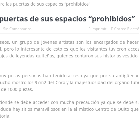
iden discusses the economy cartels and security
sors in iPhone cameras
puertas de sus espacios “prohibidos”
ndition is provided by a new immunological treatment for advanced mela
Sin Comentarios
Imprimir
Correo Electr
ona rural de Los Ríos
seos, un grupo de jóvenes artistas son los encargados de hace
l, pero lo interesante de esto es que los visitantes tuvieron acce
ajes de leyendas quiteñas, quienes contaron sus historias vestido
 muy pocas personas han tenido acceso ya que por su antigüeda
ucho mostro los 97m2 del Coro y la majestuosidad del órgano tub
 de 1000 piezas.
 a donde se debe acceder con mucha precaución ya que se debe s
duda hay sitios maravillosos en la el místico Centro de Quito que
oria.