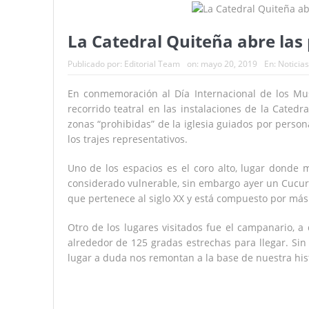
With the president of Ecuador B
Apple admits to using Sony sen
La Catedral Quiteña abre las 
Hope for a difficult-to-treat co
Publicado por:
Editorial Team
on:
mayo 20, 2019
En:
Noticias
Hombre fue acribillado en una z
En conmemoración al Día Internacional de los Mu
recorrido teatral en las instalaciones de la Catedra
zonas “prohibidas” de la iglesia guiados por person
los trajes representativos.
Uno de los espacios es el coro alto, lugar donde
considerado vulnerable, sin embargo ayer un Cucur
que pertenece al siglo XX y está compuesto por más
Otro de los lugares visitados fue el campanario,
alrededor de 125 gradas estrechas para llegar. Sin 
lugar a duda nos remontan a la base de nuestra hist