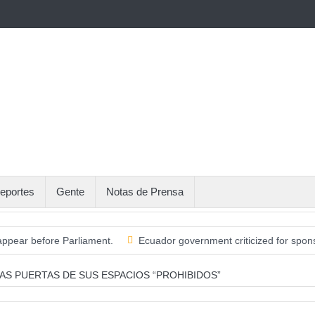
eportes
Gente
Notas de Prensa
appear before Parliament.
Ecuador government criticized for spons
or Treaty to End the Plastic Crisis.
You must have these foods in 
AS PUERTAS DE SUS ESPACIOS “PROHIBIDOS”
ional team is Zinedine Zidane.
Explosion of the largest cylindrical 