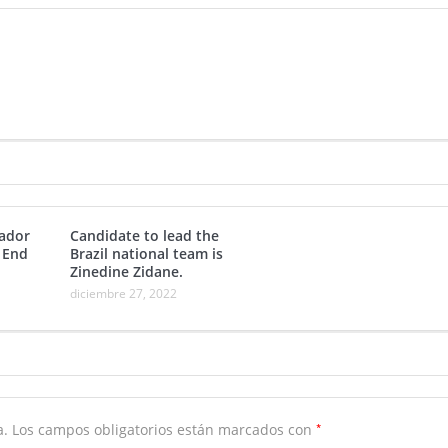
ador
Candidate to lead the
 End
Brazil national team is
Zinedine Zidane.
diciembre 27, 2022
*
a.
Los campos obligatorios están marcados con