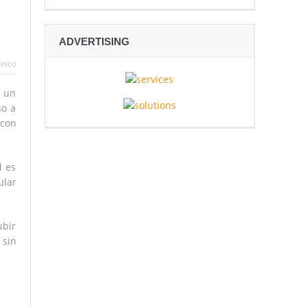
ADVERTISING
noma.
ónico
r un
so a
 con
d es
ular
ubir
 sin