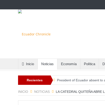
Inicio
Noticias
Economía
Política
D
Recientes
President of Ecuador absent to 
Switzerland and Ecuador Appeal f
INICIO
NOTICIAS
LA CATEDRAL QUITEÑA ABRE L
Candidate to lead the Brazil nat