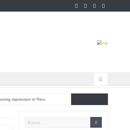
oring repression in Peru.
order to gain muscle.
aquarium in Berlin hotel.