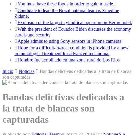
You must have these foods in order to gain muscle.
Candidate to lead the Brazil national team is Zinedine
Zidane.
Explosion of the largest cylindrical aquarium in Berlin hotel.
With the president of Ecuador Biden discusses the economy
cartels and security
Apple admits to using Sony sensors in iPhone cameras
Hope for a difficult-to-treat condition is provided by a new
immunological treatment for advanced melanoma.
Hombre fue acribillado en una zona rural de Los Ríos
Inicio
Noticias
Bandas delictivas dedicadas a la trata de blancas
son capturadas
Bandas delictivas dedicadas a
la trata de blancas son
capturadas
Publicado por:
Editorial Team
on:
mayo 20, 2019
En:
Noticias
Sin