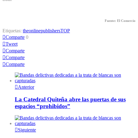
Fuente: El Comercio
Etiquetas:
theonlinepublishers
TOP
Comparte
0
Tweet
Comparte
Comparte
Comparte
Anterior
La Catedral Quiteña abre las puertas de sus
espacios “prohibidos”
Siguiente