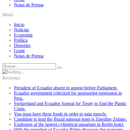
Notas de Prensa
Menú
Inicio
Noticias
Economía
Política
Deportes
Gente
Notas de Prensa
Recientes
President of Ecuador absent to appear before Parliament.
Ecuador government criticized for sponsoring repression in
Peru.
Switzerland and Ecuador Appeal for Treaty to End the Plastic
Crisis.
You must have these foods in order to gain muscle.
Candidate to lead the Brazil national team is Zinedine Zidane.
Explosion of the largest cylindrical aquarium in Berlin hotel.
With the president of Ecuador Biden discusses the economy